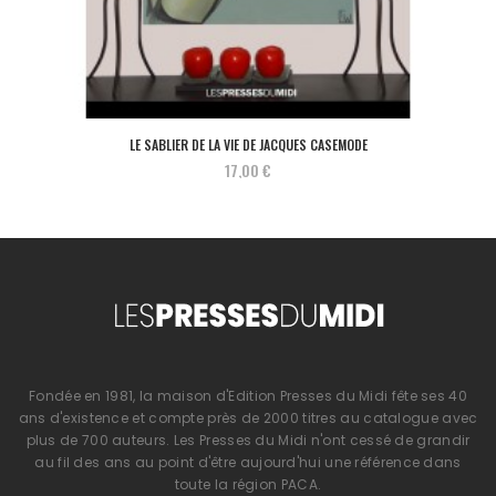
LE SABLIER DE LA VIE DE JACQUES CASEMODE
17,00 €
Fondée en 1981, la maison d'Edition Presses du Midi fête ses 40
ans d'existence et compte près de 2000 titres au catalogue avec
plus de 700 auteurs. Les Presses du Midi n'ont cessé de grandir
au fil des ans au point d'être aujourd'hui une référence dans
toute la région PACA.