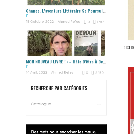
Chanee, L’aventure Littéraire Se Poursuit…
18 Octobre, 2022
Ahmed Refes
0
1797
DICTIO
MON NOUVEAU LIVRE ! : « Hâte D’être À Demain,...
14 Avril, 2022
Ahmed Refes
0
2450
RECHERCHE PAR CATÉGORIES
Catalogue
