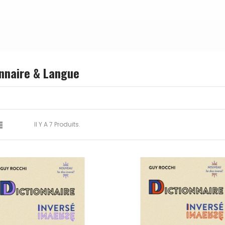
onnaire & Langue

Il Y A 7 Produits.