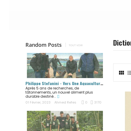
Dicti
Random Posts
TOUT VOIR

Philippe Stefanini - Vers Une Aquaculture...
Après 5 ans de recherches, de
tâtonnements, un nouvel aliment plus
durable destiné...
01 Février, 2023
Ahmed Refes
0
3170