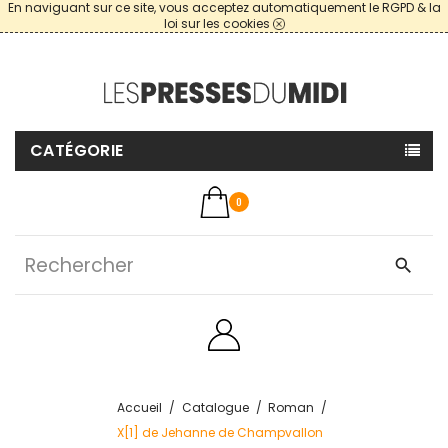
En naviguant sur ce site, vous acceptez automatiquement le RGPD & la
loi sur les cookies
CATÉGORIE
0
search
Accueil
Catalogue
Roman
X[1] de Jehanne de Champvallon