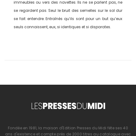
immeubles ou vers des navettes. Ils ne se parlent pas, ne
se regardent pas. Seul le bruit des semelles sur le sol dur
se fait entendre. Entraînés qu’ils sont pour un but qu’eux
seuls connaissent, eux, si identiques et si disparates.
Fondée en 1981, la maison d'Edition Presses du Midi fête ses 40
ans d'existence et compte près de 2000 titres au catalogue avec