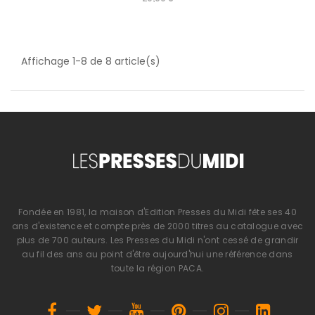
Affichage 1-8 de 8 article(s)
Fondée en 1981, la maison d'Edition Presses du Midi fête ses 40
ans d'existence et compte près de 2000 titres au catalogue avec
plus de 700 auteurs. Les Presses du Midi n'ont cessé de grandir
au fil des ans au point d'être aujourd'hui une référence dans
toute la région PACA.