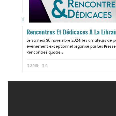
Rencontres Et Dédicaces À La Librai
Le samedi 30 novembre 2024, les amateurs de po
événement exceptionnel organisé par Les Presses du
Rencontrez quatre...
 plus
3916
0