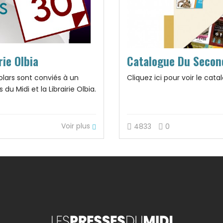
rie Olbia
Catalogue Du Secon
lars sont conviés à un
Cliquez ici pour voir le cat
 Midi et la Librairie Olbia.
Voir plus
4833
0