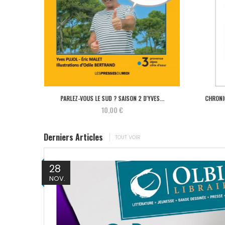
 DE...
PARLEZ-VOUS LE SUD ? SAISON 2 D'YVES...
CHRONIQ
10,00 €
Derniers Articles
TOUT VOIR
28
NOV.