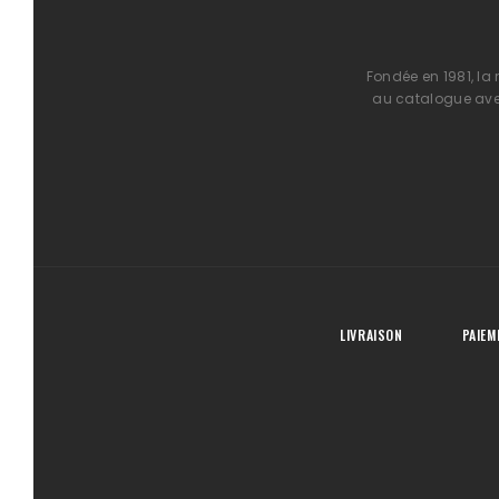
Fondée en 1981, la
au catalogue avec
LIVRAISON
PAIEM