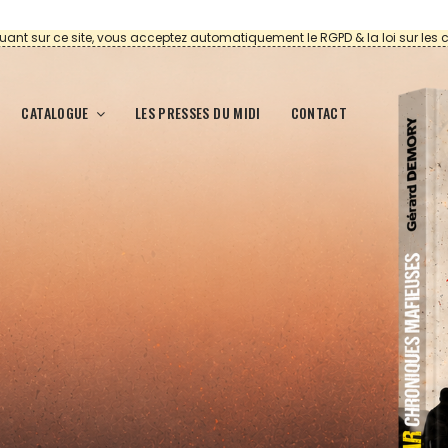
uant sur ce site, vous acceptez automatiquement le RGPD & la loi sur les 
CATALOGUE
LES PRESSES DU MIDI
CONTACT
IQUES
oi, la moindre étincelle peut devenir