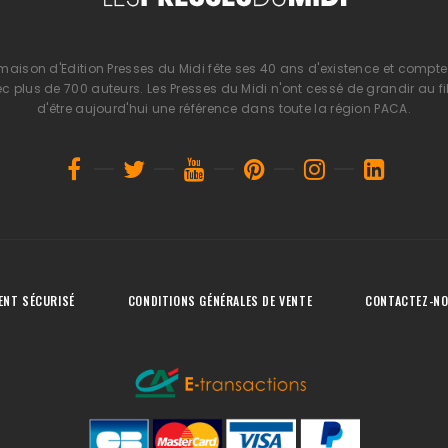
 maison d'Edition Presses du Midi fête ses 40 ans d'existence et compte 
 plus de 700 auteurs. Les Presses du Midi n'ont cessé de grandir au fi
d'être aujourd'hui une référence dans toute la région PACA.
ENT SÉCURISÉ
CONDITIONS GÉNÉRALES DE VENTE
CONTACTEZ-N