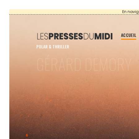
En navig
ACCUEIL
POLAR & THRILLER
GÉRARD DEMORY
VAR CHRON
MAFIEUSES
Sous le soleil du Var : quand la mafia dicte sa l
déflagration.