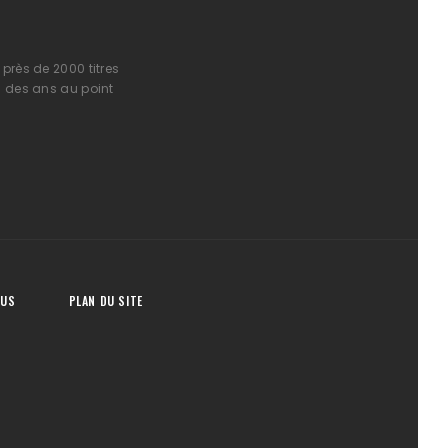
près de 2000 titres
l des ans au point
OUS
PLAN DU SITE