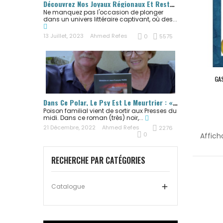
Découvrez Nos Joyaux Régionaux Et Restez À...
Ne manquez pas l'occasion de plonger
dans un univers littéraire captivant, où des...
13 Juillet, 2023
Ahmed Refes
0
5575
GA
Dans Ce Polar, Le Psy Est Le Meurtrier : « Un...
Poison familial vient de sortir aux Presses du
midi. Dans ce roman (très) noir,...
21 Décembre, 2022
Ahmed Refes
2276
0
Affich
RECHERCHE PAR CATÉGORIES
Catalogue
