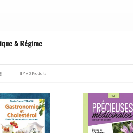
tique & Régime

Il Y A 2 Produits.