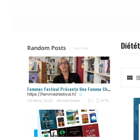
Diété
Random Posts
TOUT VOIR

Femmes Festival Présente Une Femme Cheffe...
https://femmesfestival.fr/
08 Mars, 2023
Ahmed Refes
1
4779