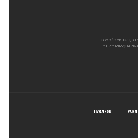
Fondée en 1981, la
au catalogue avec
LIVRAISON
PAIEM