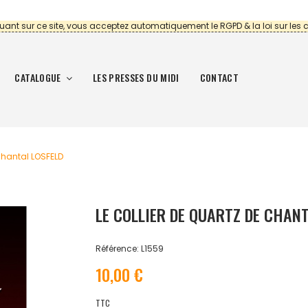
uant sur ce site, vous acceptez automatiquement le RGPD & la loi sur les 
CATALOGUE
LES PRESSES DU MIDI
CONTACT
 Chantal LOSFELD
LE COLLIER DE QUARTZ DE CHAN
Référence: L1559
10,00 €
TTC