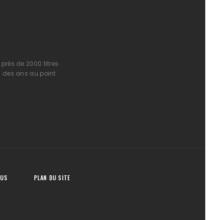
près de 2000 titres
l des ans au point
OUS
PLAN DU SITE