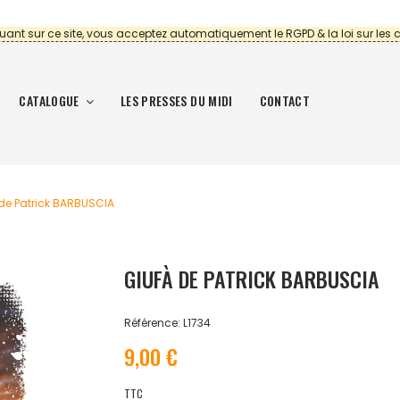
uant sur ce site, vous acceptez automatiquement le RGPD & la loi sur les 
CATALOGUE
LES PRESSES DU MIDI
CONTACT
de Patrick BARBUSCIA
GIUFÀ DE PATRICK BARBUSCIA
Référence: L1734
9,00 €
TTC