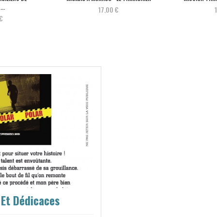
..
17,00 €
€
 Et Dédicaces