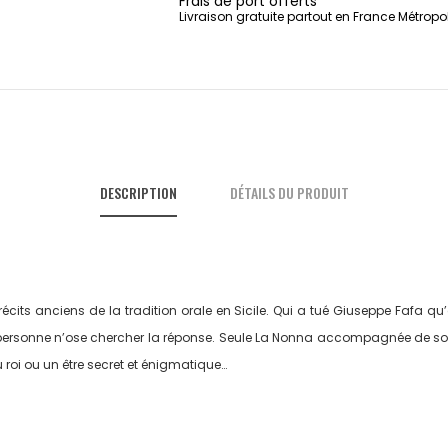
Frais de port offerts
Livraison gratuite partout en France Métropo
DESCRIPTION
DÉTAILS DU PRODUIT
récits anciens de la tradition orale en Sicile. Qui a tué Giuseppe Fafa q
personne n’ose chercher la réponse. Seule La Nonna accompagnée de son p
u roi ou un être secret et énigmatique…