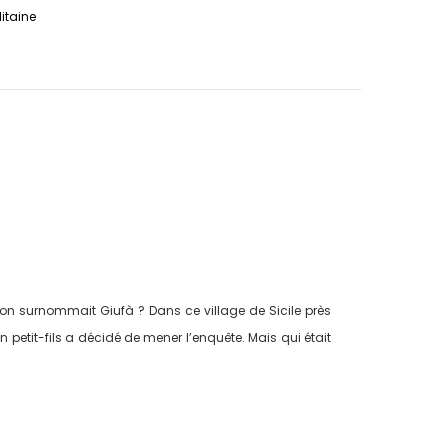
litaine
u’on surnommait Giufà ? Dans ce village de Sicile près
etit-fils a décidé de mener l’enquête. Mais qui était