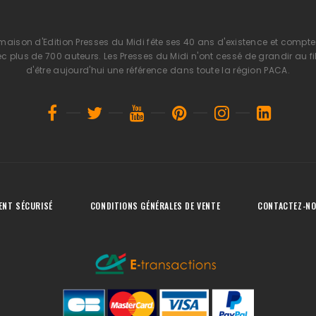
 maison d'Edition Presses du Midi fête ses 40 ans d'existence et compte 
 plus de 700 auteurs. Les Presses du Midi n'ont cessé de grandir au fi
d'être aujourd'hui une référence dans toute la région PACA.
ENT SÉCURISÉ
CONDITIONS GÉNÉRALES DE VENTE
CONTACTEZ-N