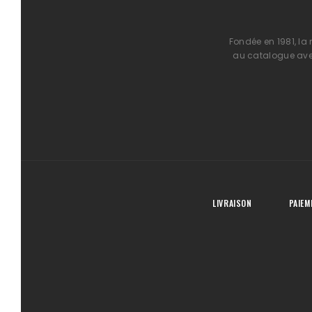
Fondée en 1981, la
au catalogue avec
LIVRAISON
PAIEM