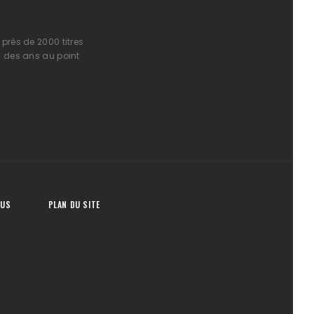
près de 2000 titres
l des ans au point
OUS
PLAN DU SITE