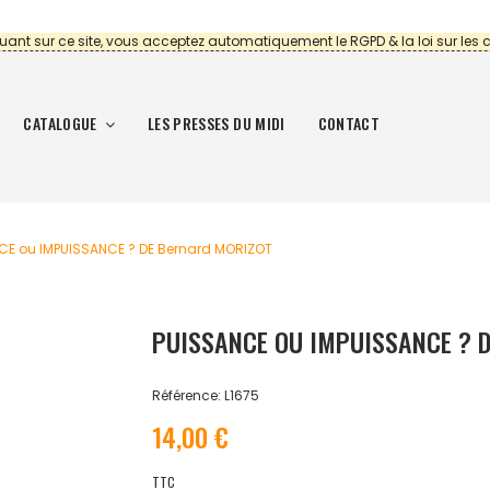
uant sur ce site, vous acceptez automatiquement le RGPD & la loi sur les 
CATALOGUE
LES PRESSES DU MIDI
CONTACT
CE ou IMPUISSANCE ? DE Bernard MORIZOT
PUISSANCE OU IMPUISSANCE ? 
Référence: L1675
14,00 €
TTC