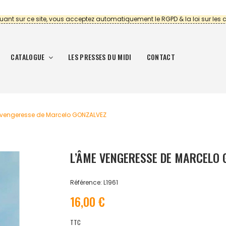
uant sur ce site, vous acceptez automatiquement le RGPD & la loi sur les 
CATALOGUE
LES PRESSES DU MIDI
CONTACT
vengeresse de Marcelo GONZALVEZ
L’ÂME VENGERESSE DE MARCELO 
Référence: L1961
16,00 €
TTC