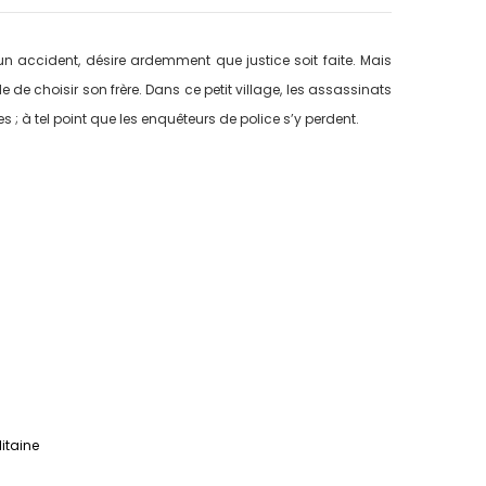
n accident, désire ardemment que justice soit faite. Mais
écide de choisir son frère. Dans ce petit village, les assassinats
s ; à tel point que les enquêteurs de police s’y perdent.
litaine