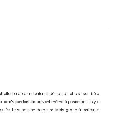
ter l’aide d’un terrien. Il décide de choisir son frère.
olice s’y perdent. Ils arrivent même à penser qu’il n’y a
e classée. Le suspense demeure. Mais grâce à certaines