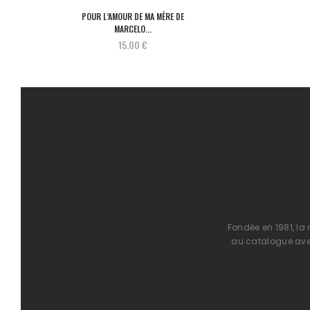
POUR L’AMOUR DE MA MÈRE DE
MARCELO...
15,00 €
Fondée en 1981, la
au catalogue avec