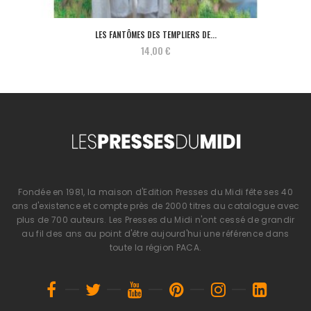
LES FANTÔMES DES TEMPLIERS DE...
14,00 €
Fondée en 1981, la maison d'Edition Presses du Midi fête ses 40
ans d'existence et compte près de 2000 titres au catalogue avec
plus de 700 auteurs. Les Presses du Midi n'ont cessé de grandir
au fil des ans au point d'être aujourd'hui une référence dans
toute la région PACA.