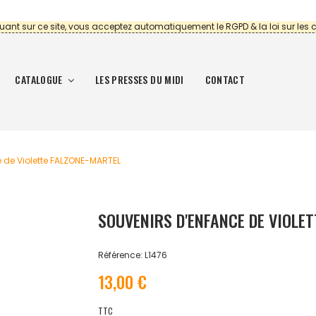
uant sur ce site, vous acceptez automatiquement le RGPD & la loi sur les 
CATALOGUE
LES PRESSES DU MIDI
CONTACT
 de Violette FALZONE-MARTEL
SOUVENIRS D'ENFANCE DE VIOLE
Référence: L1476
13,00 €
TTC