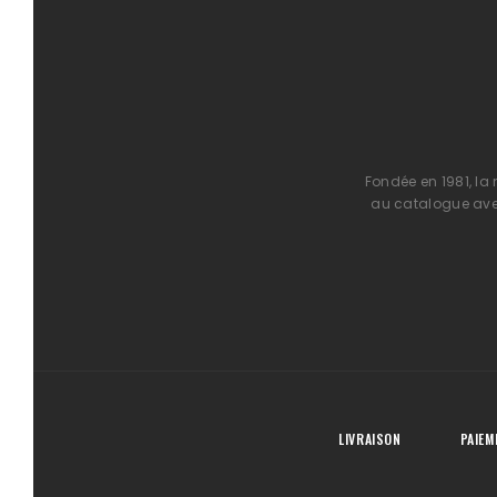
Fondée en 1981, la
au catalogue avec
LIVRAISON
PAIEM