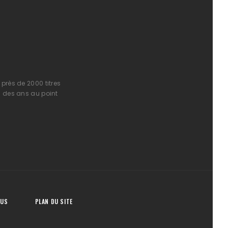
près de 2000 titres
l des ans au point
OUS
PLAN DU SITE