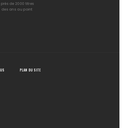
près de 2000 titres
l des ans au point
OUS
PLAN DU SITE