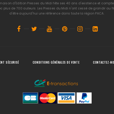
 maison d'Edition Presses du Midi fête ses 40 ans d'existence et compte 
 plus de 700 auteurs. Les Presses du Midi n'ont cessé de grandir au fi
d'être aujourd'hui une référence dans toute la région PACA.
ENT SÉCURISÉ
CONDITIONS GÉNÉRALES DE VENTE
CONTACTEZ-N