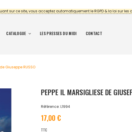
uant sur ce site, vous acceptez automatiquement le RGPD & la loi sur les 
CATALOGUE
LES PRESSES DU MIDI
CONTACT
E de Giuseppe RUSSO
PEPPE IL MARSIGLIESE DE GIUS
Référence: L1994
17,00 €
TTC