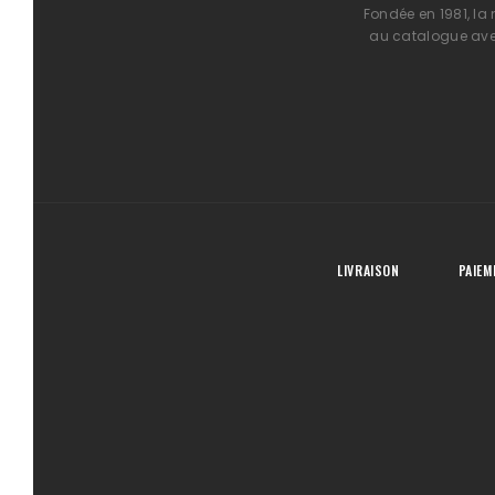
Fondée en 1981, la
au catalogue avec
LIVRAISON
PAIEM