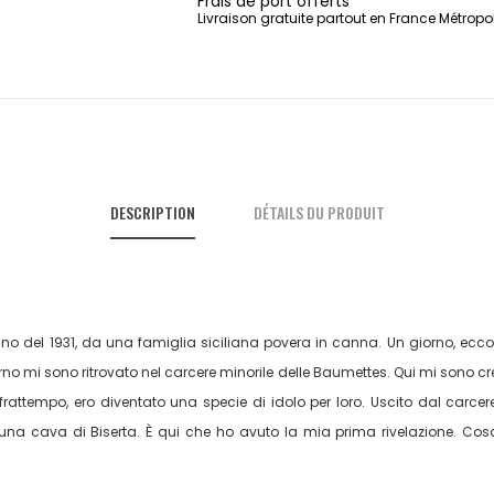
Frais de port offerts
Livraison gratuite partout en France Métropo
DESCRIPTION
DÉTAILS DU PRODUIT
no del 1931, da una famiglia siciliana povera in canna. Un giorno, ecco
orno mi sono ritrovato nel carcere minorile delle Baumettes. Qui mi sono cre
 frattempo, ero diventato una specie di idolo per loro. Uscito dal carcer
 in una cava di Biserta. È qui che ho avuto la mia prima rivelazione. C