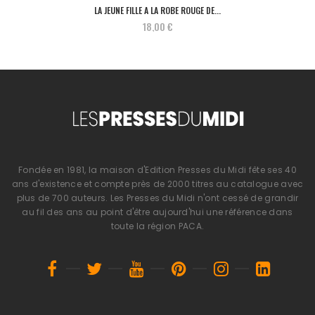
LA JEUNE FILLE A LA ROBE ROUGE DE...
18,00 €
Fondée en 1981, la maison d'Edition Presses du Midi fête ses 40
ans d'existence et compte près de 2000 titres au catalogue avec
plus de 700 auteurs. Les Presses du Midi n'ont cessé de grandir
au fil des ans au point d'être aujourd'hui une référence dans
toute la région PACA.