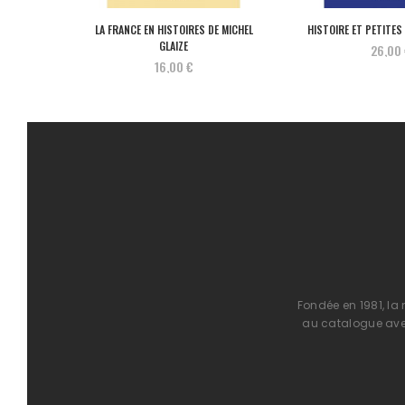
LA FRANCE EN HISTOIRES DE MICHEL
HISTOIRE ET PETITES 
GLAIZE
26,00
16,00 €
Fondée en 1981, la
au catalogue avec