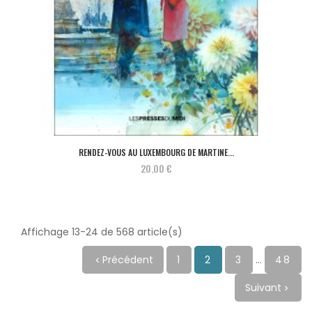
RENDEZ-VOUS AU LUXEMBOURG DE MARTINE...
20,00 €
Affichage 13-24 de 568 article(s)
Précédent
1
2
3
…
48

Suivant
