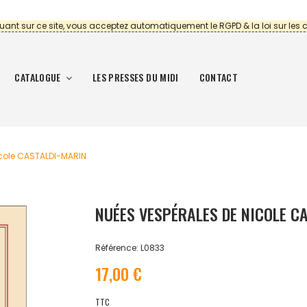
uant sur ce site, vous acceptez automatiquement le RGPD & la loi sur les 
CATALOGUE
LES PRESSES DU MIDI
CONTACT
icole CASTALDI-MARIN
NUÉES VESPÉRALES DE NICOLE C
Référence: L0833
17,00 €
TTC