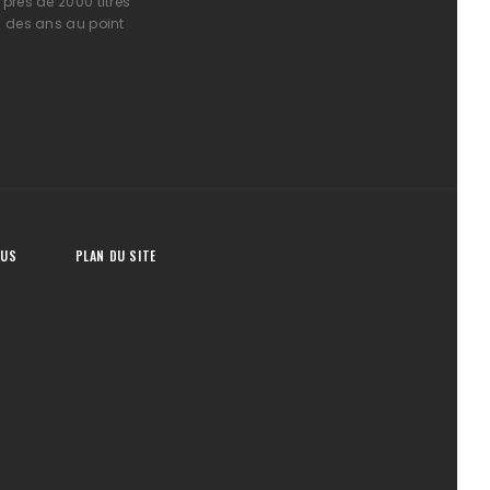
près de 2000 titres
l des ans au point
OUS
PLAN DU SITE