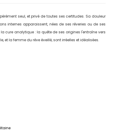
érément seul, et privé de toutes ses certitudes. Sa douleur
tions internes apparaissent, nées de ses rêveries ou de ses
la cure analytique : la quête de ses origines l'entraîne vers
 et la femme du rêve éveillé, sont irréelles et idéalisées.
litaine