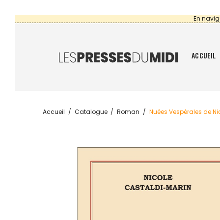
En navig
ACCUEIL
Accueil
Catalogue
Roman
Nuées Vespérales de N