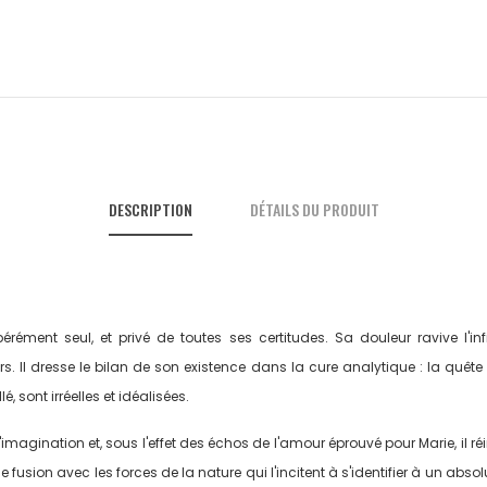
DESCRIPTION
DÉTAILS DU PRODUIT
ément seul, et privé de toutes ses certitudes. Sa douleur ravive l'in
s. Il dresse le bilan de son existence dans la cure analytique : la quête 
, sont irréelles et idéalisées.
magination et, sous l'effet des échos de l'amour éprouvé pour Marie, il ré
 fusion avec les forces de la nature qui l'incitent à s'identifier à un absol