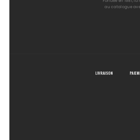
Fondée en 1981, la
au catalogue avec
LIVRAISON
PAIEM