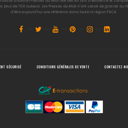
 maison d'Edition Presses du Midi fête ses 40 ans d'existence et compte 
 plus de 700 auteurs. Les Presses du Midi n'ont cessé de grandir au fi
d'être aujourd'hui une référence dans toute la région PACA.
ENT SÉCURISÉ
CONDITIONS GÉNÉRALES DE VENTE
CONTACTEZ-N