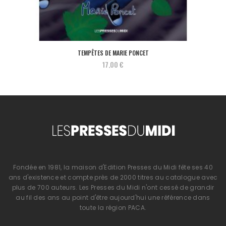
TEMPÊTES DE MARIE PONCET
17,00 €
Fondée en 1981, la maison d'Edition Presses du Midi fête ses 40
ans d'existence et compte près de 2000 titres au catalogue avec
plus de 700 auteurs. Les Presses du Midi n'ont cessé de grandir
au fil des ans au point d'être aujourd'hui une référence dans
toute la région PACA.