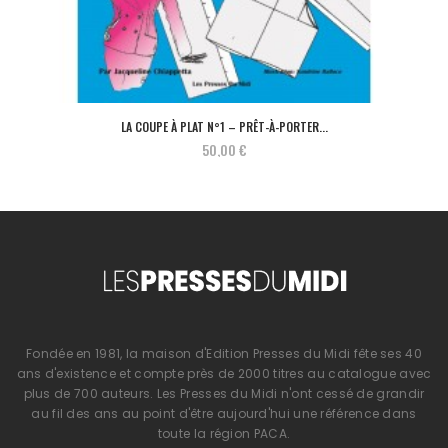
LA COUPE À PLAT N°1 – PRÊT-À-PORTER...
50,00 €
Fondée en 1981, la maison d'Edition Presses du Midi fête ses 40
ans d'existence et compte près de 2000 titres au catalogue avec
plus de 700 auteurs. Les Presses du Midi n'ont cessé de grandir
au fil des ans au point d'être aujourd'hui une référence dans
toute la région PACA.