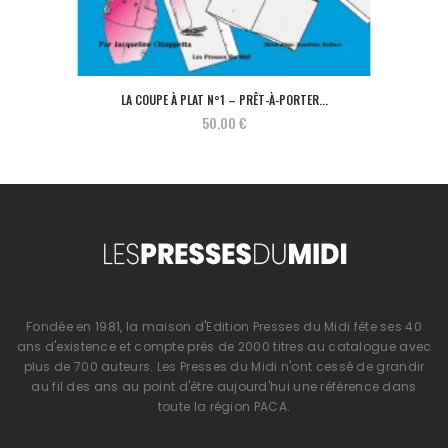
LA COUPE À PLAT N°1 – PRÊT-À-PORTER...
50,00 €
Fondée en 1981, la maison d'Edition Presses du Midi fête ses 40
ans d'existence et compte près de 2000 titres au catalogue avec
plus de 700 auteurs. Les Presses du Midi n'ont cessé de grandir
au fil des ans au point d'être aujourd'hui une référence dans
toute la région PACA.