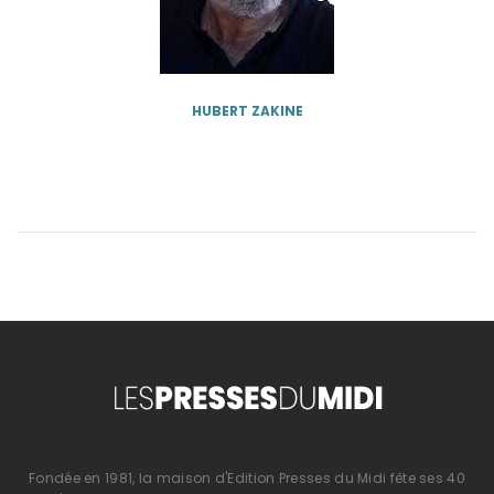
HUBERT ZAKINE
Fondée en 1981, la maison d'Edition Presses du Midi fête ses 40