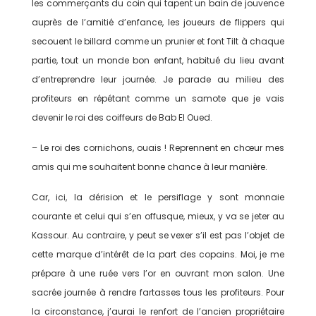
les commerçants du coin qui tapent un bain de jouvence
auprès de l’amitié d’enfance, les joueurs de flippers qui
secouent le billard comme un prunier et font Tilt à chaque
partie, tout un monde bon enfant, habitué du lieu avant
d’entreprendre leur journée. Je parade au milieu des
profiteurs en répétant comme un samote que je vais
devenir le roi des coiffeurs de Bab El Oued.
– Le roi des cornichons, ouais ! Reprennent en chœur mes
amis qui me souhaitent bonne chance à leur manière.
Car, ici, la dérision et le persiflage y sont monnaie
courante et celui qui s’en offusque, mieux, y va se jeter au
Kassour. Au contraire, y peut se vexer s’il est pas l’objet de
cette marque d’intérêt de la part des copains. Moi, je me
prépare à une ruée vers l’or en ouvrant mon salon. Une
sacrée journée à rendre fartasses tous les profiteurs. Pour
la circonstance, j’aurai le renfort de l’ancien propriétaire