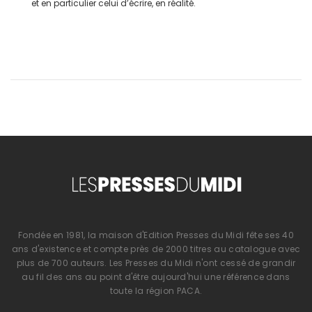
et en particulier celui d’écrire, en réalité.
Fondée en 1981, la maison d'Edition Presses du Midi fête ses 40
ans d'existence et compte près de 2000 titres au catalogue avec
plus de 700 auteurs. Les Presses du Midi n'ont cessé de grandir
au fil des ans au point d'être aujourd'hui une référence dans
toute la région PACA.