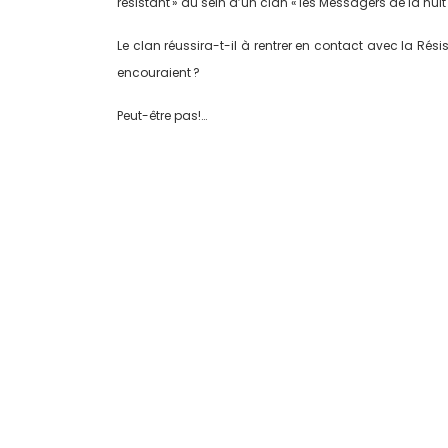
résistant » au sein d’un clan « les Messagers de la nuit 
Le clan réussira-t-il à rentrer en contact avec la Résis
encouraient ?
Peut-être pas!…