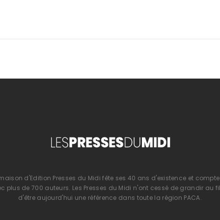
 maison d'Edition Presses du Midi fête ses 40 ans d'existence et compte 
 plus de 700 auteurs. Les Presses du Midi n'ont cessé de grandir au fi
d'être aujourd'hui une référence dans toute la région PACA.