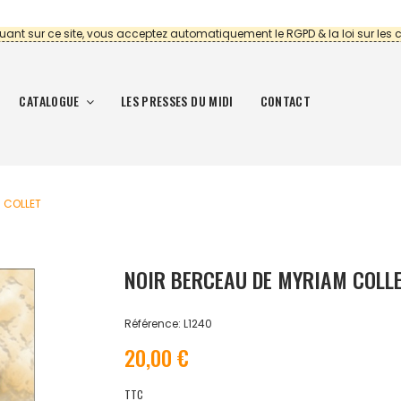
uant sur ce site, vous acceptez automatiquement le RGPD & la loi sur les 
CATALOGUE
LES PRESSES DU MIDI
CONTACT
 COLLET
NOIR BERCEAU DE MYRIAM COLL
Référence: L1240
20,00 €
TTC