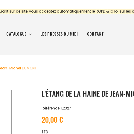
uant sur ce site, vous acceptez automatiquement le RGPD & la loi sur les 
CATALOGUE
LES PRESSES DU MIDI
CONTACT
 Jean-Michel DUMONT
L'ÉTANG DE LA HAINE DE JEAN-
Référence: L2327
20,00 €
TTC