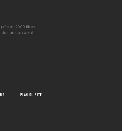
près de 2000 titres
l des ans au point
OUS
PLAN DU SITE