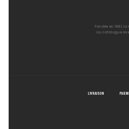
Fondée en 1981, la
au catalogue avec
LIVRAISON
PAIEM