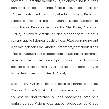
mercredi 23 octobre de l’an 27. Et, en chemin, nous aurons
confirmation de l’authenticité de plusieurs des récits de
l’Ancien Testament : sur Job, Abraham, Isaac, Rébecca,
Jacob et Ésaü, la fille de Jephté, Moïse, Gédéon, la
prophétesse Déborah, le prophète Élie, Élisée, Salomon,
Judith, la révolte victorieuse des Macchabées. Et nous
verrons que le Seigneur assistait aux Fêtes commémorant
bien des épisodes de l’Ancien Testament, participait à ces
Fêtes et évoquait ces épisodes lors de Ses prises de Parole.
Le lecteur découvrira aussi qu’un assez grand nombre
des acteurs de ce récit avait des liens de parenté avec
Marie de Nazareth (la mère du Christ).
À la fin du XVIIIème siècle et dans le premier quart du
XIXème, Anne-Catherine Emmerich rencontrait le plus
souvent de l’indifférence ou des moqueries lorsqu’elle
parlait de ses Visions aux autres religieuses ou à ses