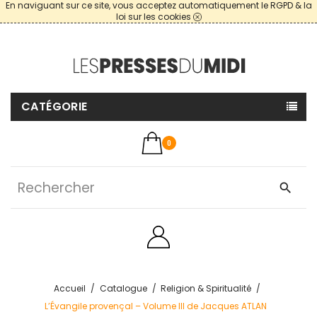
En naviguant sur ce site, vous acceptez automatiquement le RGPD & la
loi sur les cookies
CATÉGORIE
0
search
Accueil
Catalogue
Religion & Spiritualité
L’Évangile provençal – Volume III de Jacques ATLAN