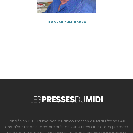
JEAN-MICHEL BARRA
Fondée en 1981, la maison d'Edition Presses du Midi fête ses 40
ans d'existence et compte près de 2000 titres au catalogue avec
plus de 700 auteurs. Les Presses du Midi n'ont cessé de grandir