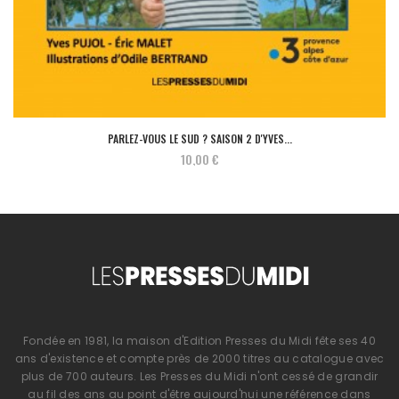
PARLEZ-VOUS LE SUD ? SAISON 2 D'YVES...
10,00 €
Fondée en 1981, la maison d'Edition Presses du Midi fête ses 40
ans d'existence et compte près de 2000 titres au catalogue avec
plus de 700 auteurs. Les Presses du Midi n'ont cessé de grandir
au fil des ans au point d'être aujourd'hui une référence dans