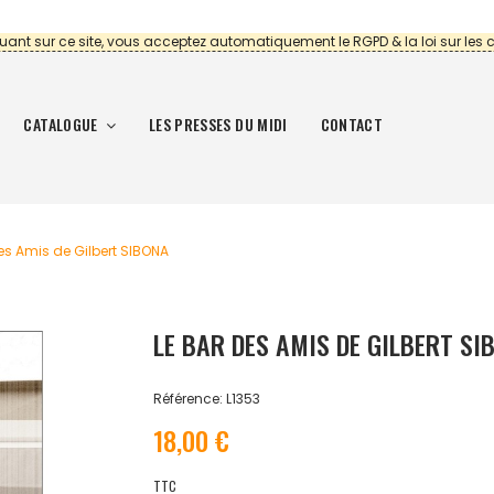
uant sur ce site, vous acceptez automatiquement le RGPD & la loi sur les 
CATALOGUE
LES PRESSES DU MIDI
CONTACT
es Amis de Gilbert SIBONA
LE BAR DES AMIS DE GILBERT SI
Référence: L1353
18,00 €
TTC