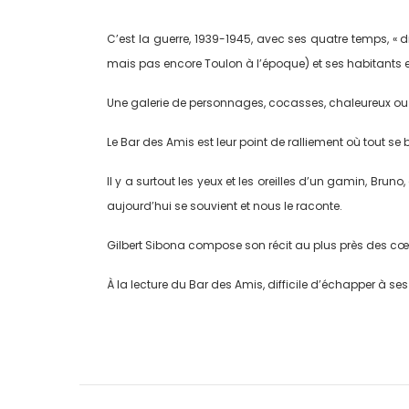
C’est la guerre, 1939-1945, avec ses quatre temps, « d
mais pas encore Toulon à l’époque) et ses habitants
Une galerie de personnages, cocasses, chaleureux ou od
Le Bar des Amis est leur point de ralliement où tout se b
Il y a surtout les yeux et les oreilles d’un gamin, Brun
aujourd’hui se souvient et nous le raconte.
Gilbert Sibona compose son récit au plus près des cœur
À la lecture du Bar des Amis, difficile d’échapper à se