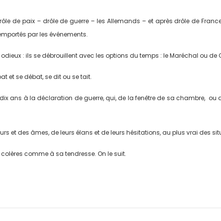
rôle de paix – drôle de guerre ­– les Allemands – et après drôle de France
 emportés par les événements.
ieux : ils se débrouillent avec les options du temps : le Maréchal ou de 
at et se débat, se dit ou se tait.
o, dix ans à la déclaration de guerre, qui, de la fenêtre de sa chambre, ou
s et des âmes, de leurs élans et de leurs hésitations, au plus vrai des sit
s colères comme à sa tendresse. On le suit.