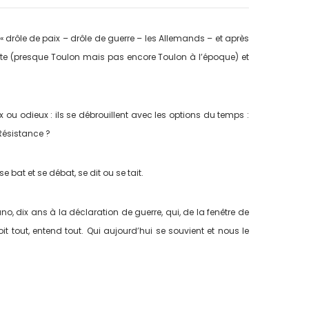
« drôle de paix – drôle de guerre ­– les Allemands – et après
lette (presque Toulon mais pas encore Toulon à l’époque) et
ou odieux : ils se débrouillent avec les options du temps :
Résistance ?
e bat et se débat, se dit ou se tait.
runo, dix ans à la déclaration de guerre, qui, de la fenêtre de
 tout, entend tout. Qui aujourd’hui se souvient et nous le