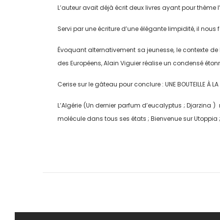
L’auteur avait déjà écrit deux livres ayant pour thème l
Servi par une écriture d’une élégante limpidité, il nous 
Évoquant alternativement sa jeunesse, le contexte de l
des Européens, Alain Viguier réalise un condensé étonna
Cerise sur le gâteau pour conclure : UNE BOUTEILLE À LA
L’Algérie (Un dernier parfum d’eucalyptus ; Djarzina ) 
molécule dans tous ses états ; Bienvenue sur Utoppia