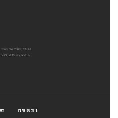
près de 2000 titres
l des ans au point
OUS
PLAN DU SITE