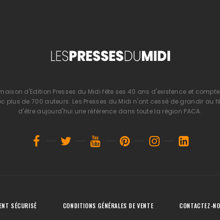
 maison d'Edition Presses du Midi fête ses 40 ans d'existence et compte 
 plus de 700 auteurs. Les Presses du Midi n'ont cessé de grandir au fi
d'être aujourd'hui une référence dans toute la région PACA.
ENT SÉCURISÉ
CONDITIONS GÉNÉRALES DE VENTE
CONTACTEZ-N