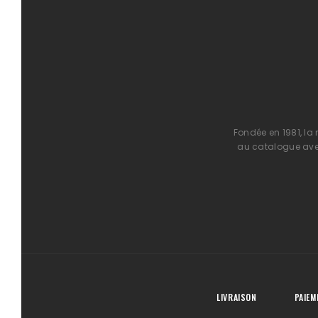
Fondée en 1981, la
au catalogue avec
LIVRAISON
PAIEM