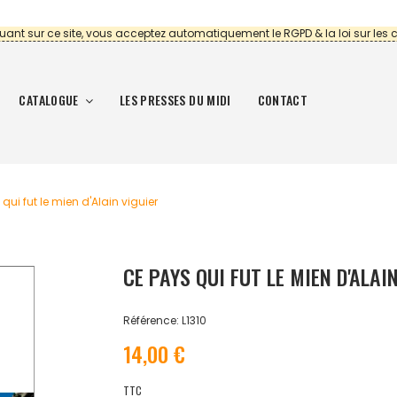
uant sur ce site, vous acceptez automatiquement le RGPD & la loi sur les 
CATALOGUE
LES PRESSES DU MIDI
CONTACT
qui fut le mien d' Alain viguier
CE PAYS QUI FUT LE MIEN D' ALAI
Référence: L1310
14,00 €
TTC