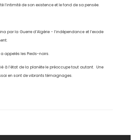
té l’intimité de son existence et le fond de sa pensée.
ina par la Guerre d’Algérie - l’indépendance et l’exode
ment.
 a appelés les Pieds-noirs.
lié à l’état de la planète le préoccupe tout autant. Une
ssai en sont de vibrants témoignages.