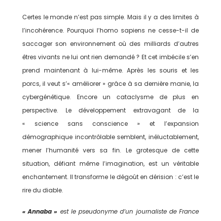
Certes le monde n’est pas simple. Mais il y a des limites à
l’incohérence. Pourquoi l’homo sapiens ne cesse-t-il de
saccager son environnement où des milliards d’autres
êtres vivants ne lui ont rien demandé ? Et cet imbécile s’en
prend maintenant à lui-même. Après les souris et les
porcs, il veut s’« améliorer » grâce à sa dernière manie, la
cybergénétique. Encore un cataclysme de plus en
perspective. Le développement extravagant de la
« science sans conscience » et l’expansion
démographique incontrôlable semblent, inéluctablement,
mener l’humanité vers sa fin. Le grotesque de cette
situation, défiant même l’imagination, est un véritable
enchantement. Il transforme le dégoût en dérision : c’est le
rire du diable.
« Annaba »
est le pseudonyme d’un journaliste de France