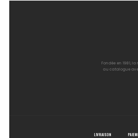
Fondée en 1981, la
au catalogue avec
LIVRAISON
PAIEM