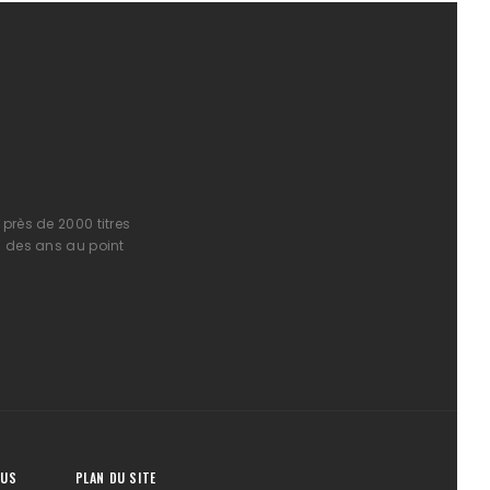
près de 2000 titres
l des ans au point
OUS
PLAN DU SITE