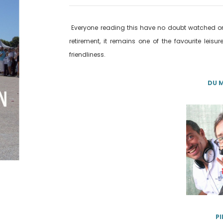
Everyone reading this have no doubt watched or
retirement, it remains one of the favourite lei
friendliness.
DU 
PI