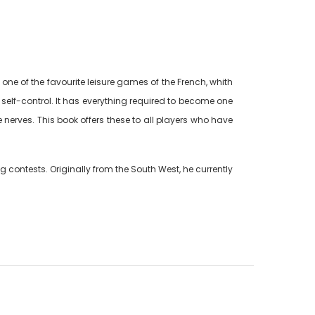
ne of the favourite leisure games of the French, whith
r self-control. It has everything required to become one
 nerves. This book offers these to all players who have
ig contests. Originally from the South West, he currently