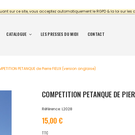
uant sur ce site, vous acceptez automatiquement le RGPD & la loi sur les 
CATALOGUE
LES PRESSES DU MIDI
CONTACT
PETITION PETANQUE de Pierre FIEUX (version anglaise)
COMPETITION PETANQUE DE PIER
Référence: L2028
15,00 €
TTC