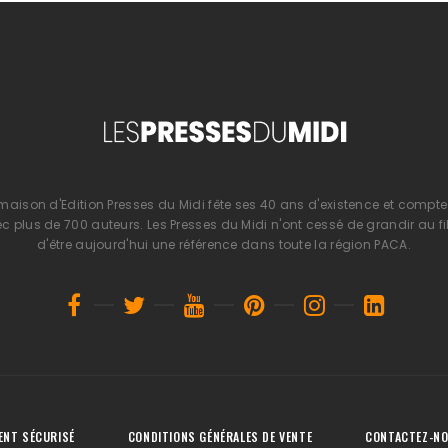
 maison d'Edition Presses du Midi fête ses 40 ans d'existence et compte 
 plus de 700 auteurs. Les Presses du Midi n'ont cessé de grandir au fi
d'être aujourd'hui une référence dans toute la région PACA.
ENT SÉCURISÉ
CONDITIONS GÉNÉRALES DE VENTE
CONTACTEZ-N