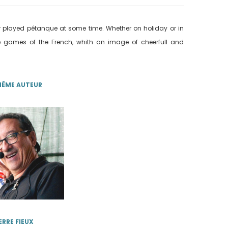
 played pétanque at some time. Whether on holiday or in
sure games of the French, whith an image of cheerfull and
MÊME AUTEUR
ERRE FIEUX