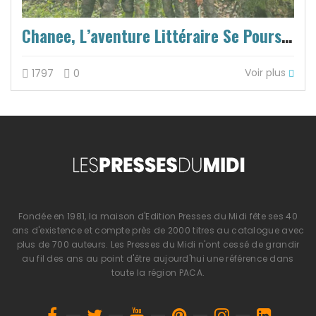
Chanee, L’aventure Littéraire Se Poursuit…
Voir plus
1797
0
Fondée en 1981, la maison d'Edition Presses du Midi fête ses 40
ans d'existence et compte près de 2000 titres au catalogue avec
plus de 700 auteurs. Les Presses du Midi n'ont cessé de grandir
au fil des ans au point d'être aujourd'hui une référence dans
toute la région PACA.