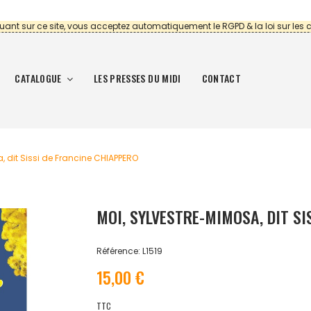
uant sur ce site, vous acceptez automatiquement le RGPD & la loi sur les 
CATALOGUE
LES PRESSES DU MIDI
CONTACT
, dit Sissi de Francine CHIAPPERO
MOI, SYLVESTRE-MIMOSA, DIT SI
Référence: L1519
15,00 €
TTC