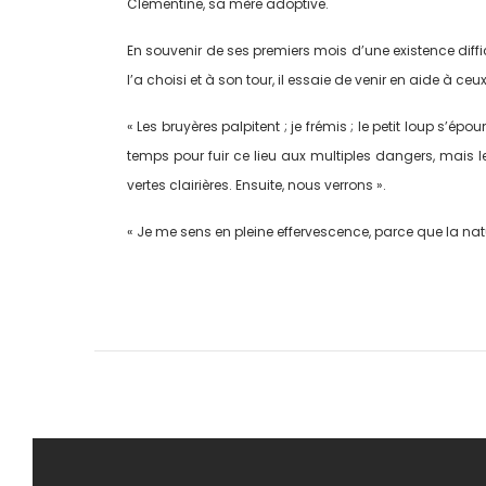
Clémentine, sa mère adoptive.
En souvenir de ses premiers mois d’une existence diffici
l’a choisi et à son tour, il essaie de venir en aide à c
« Les bruyères palpitent ; je frémis ; le petit loup s’épo
temps pour fuir ce lieu aux multiples dangers, mais l
vertes clairières. Ensuite, nous verrons ».
« Je me sens en pleine effervescence, parce que la natur