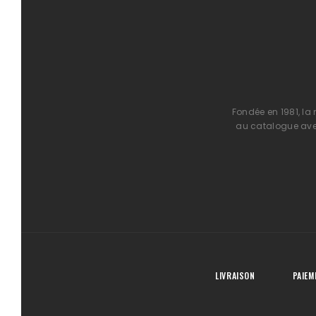
Fondée en 1981, la
au catalogue avec
LIVRAISON
PAIEM