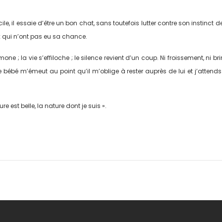
le, il essaie d’être un bon chat, sans toutefois lutter contre son instinct d
eux qui n’ont pas eu sa chance.
umone ; la vie s’effiloche ; le silence revient d’un coup. Ni froissement, ni br
e bébé m’émeut au point qu’il m’oblige à rester auprès de lui et j’attends
e est belle, la nature dont je suis ».