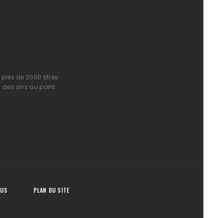
près de 2000 titres
l des ans au point
OUS
PLAN DU SITE