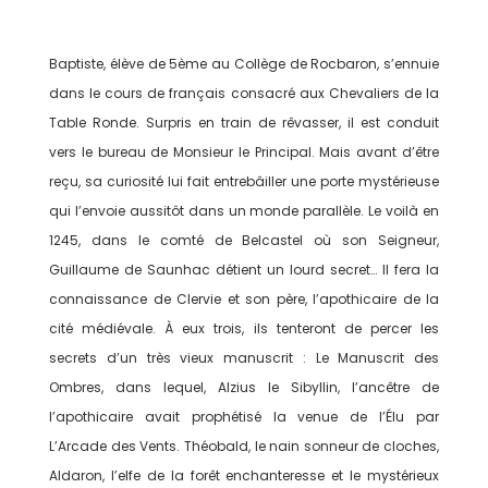
Baptiste, élève de 5ème au Collège de Rocbaron, s’ennuie
dans le cours de français consacré aux Chevaliers de la
Table Ronde. Surpris en train de rêvasser, il est conduit
vers le bureau de Monsieur le Principal. Mais avant d’être
reçu, sa curiosité lui fait entrebâiller une porte mystérieuse
qui l’envoie aussitôt dans un monde parallèle. Le voilà en
1245, dans le comté de Belcastel où son Seigneur,
Guillaume de Saunhac détient un lourd secret… Il fera la
connaissance de Clervie et son père, l’apothicaire de la
cité médiévale. À eux trois, ils tenteront de percer les
secrets d’un très vieux manuscrit : Le Manuscrit des
Ombres, dans lequel, Alzius le Sibyllin, l’ancêtre de
l’apothicaire avait prophétisé la venue de l’Élu par
L’Arcade des Vents. Théobald, le nain sonneur de cloches,
Aldaron, l’elfe de la forêt enchanteresse et le mystérieux