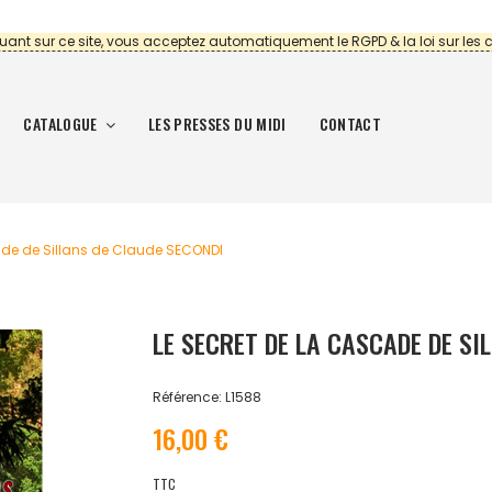
uant sur ce site, vous acceptez automatiquement le RGPD & la loi sur les 
CATALOGUE
LES PRESSES DU MIDI
CONTACT
ade de Sillans de Claude SECONDI
LE SECRET DE LA CASCADE DE SI
Référence: L1588
16,00 €
TTC