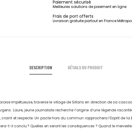
Paiement sécurisé
Meilleures solutions de paiement en ligne
Frais de port offerts
Livraison gratuite partout en France Métropo
DESCRIPTION
DÉTAILS DU PRODUIT
varoise impétueuse, traverse le village de Sillans en direction de sa casc
gens. Laure, jeune journaliste recherche l’origine d’une légende racontée 
i, craint et respecte. Un pacte hors du commun rapprochera l’Esprit de la B
era-t-il conclu ? Quelles en seront les conséquences ? Quand le merveilleux