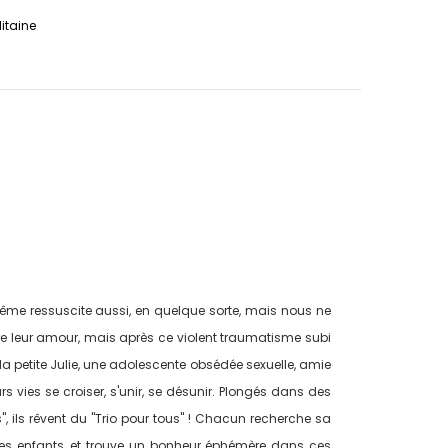
litaine
ême ressuscite aussi, en quelque sorte, mais nous ne
vre leur amour, mais après ce violent traumatisme subi
, la petite Julie, une adolescente obsédée sexuelle, amie
rs vies se croiser, s'unir, se désunir. Plongés dans des
", ils rêvent du "Trio pour tous" ! Chacun recherche sa
et les enfants, et trouve un bonheur éphémère dans ces