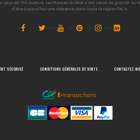
 plus de 700 auteurs. Les Presses du Midi n'ont cessé de grandir au fi
d'être aujourd'hui une référence dans toute la région PACA.
ENT SÉCURISÉ
CONDITIONS GÉNÉRALES DE VENTE
CONTACTEZ-N