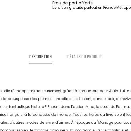
Frais de port offerts
Livraison gratuite partout en France Métropo
DESCRIPTION
DÉTAILS DU PRODUIT
dont elle réchappe miraculeusement grâce à son amour pour Alain. Lui-m
que suspense des premiers chapitres ! Ils tentent, sans espoir, de revi
 de leur fantastique histoire ? Entrent dans l’action Mina, la sœur de Fatima
prise français, à la conquête du monde. Tous les héros du livre voient leu
orales, d'autres modes de vivre, d'aimer. À l’époque du "Mariage pour tous
, l’amour lesbien, le triangle amoureux, la polygamie, la vie familiale 