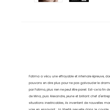
Fatima a vécu une effroyable et infernale épreuve, 
pouvons en dire plus pour ne pas galvauder le dramati
par Fatima, plus rien ne peut être pareil. Est-ce la fin
de Mina, puis Alexandre, jeune et brillant chef d'entre
situations inextricables, ils inventent de nouvelles m
voie en essayant : la liberté sexuelle dans le couple