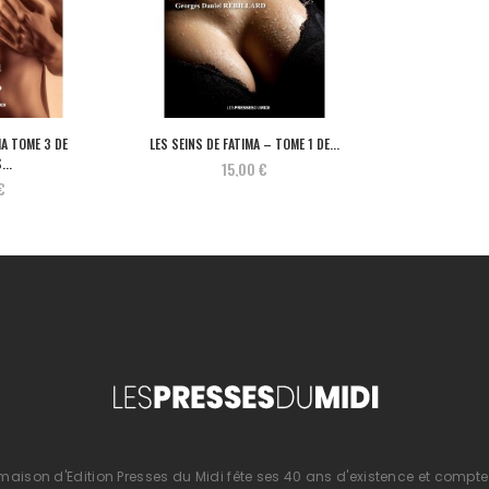
MA TOME 3 DE
LES SEINS DE FATIMA – TOME 1 DE...
...
15,00 €
€
 maison d'Edition Presses du Midi fête ses 40 ans d'existence et compte 