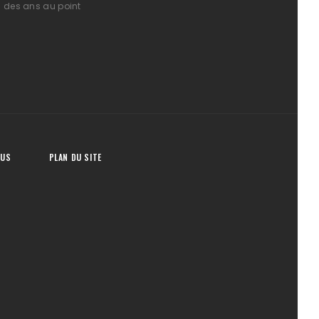
l des ans au point
OUS
PLAN DU SITE