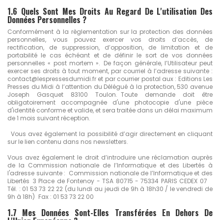
1.6 Quels Sont Mes Droits Au Regard De L'utilisation Des
Données Personnelles ?
Conformément à la règlementation sur la protection des données
personnelles, vous pouvez exercer vos droits d’accès, de
rectification, de suppression, d’opposition, de limitation et de
portabilité le cas échéant et de définir le sort de vos données
personnelles « post mortem ». De façon générale, l’Utilisateur peut
exercer ses droits à tout moment, par courriel à l’adresse suivante :
contact@lespressesdumidi.fr et par courrier postal aux :
Editions Les
Presses du Midi à l’attention du Délégué à la protection, 530 avenue
Joseph Gasquet 83100 Toulon
. Toute demande doit être
obligatoirement accompagnée d'une photocopie d'une pièce
d'identité conforme et valide, et sera traitée dans un délai maximum
de 1 mois suivant réception.
Vous avez également la possibilité d’agir directement en cliquant
sur le lien contenu dans nos newsletters.
Vous avez également le droit d’introduire une réclamation auprès
de la Commission nationale de l’Informatique et des Libertés à
l'adresse suivante :
Commission nationale de l’Informatique et des
Libertés 3 Place de Fontenoy - TSA 80715 - 75334 PARIS CEDEX 07
Tél. : 01 53 73 22 22 (du lundi au jeudi de 9h à 18h30 / le vendredi de
9h à 18h) Fax : 01 53 73 22 00
1.7 Mes Données Sont-Elles Transférées En Dehors De