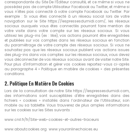
correspondante du Site De l’Éditeur consulté, et ce même si vous ne
possédez pas de compte Utilisateur Facebook ou Twitter, et même si
vous n'êtes pas connecté à votre compte Facebook ou Twitter. Par
exemple : Si vous êtes connecté à un réseau social lors de votre
navigation sur le Site https://lespressesdumidi.com/, les réseaux
sociaux auxquels vous êtes connectés pourront faire mention de
votre visite dans votre compte sur les réseaux sociaux. Si vous
utilisez les plug-ins (ex : like), vos actions pourront être enregistrées
et publiées sur vos comptes dans les réseaux sociaux en fonction
du paramétrage de votre compte des réseaux sociaux. Si vous ne
souhaitez pas que les réseaux sociaux publient vos actions issues
des plug-ins dans vos comptes sur les réseaux sociaux, vous devez
vous déconnecter de vos réseaux sociaux avant de visiter notre Site.
Pour plus d'information et gérer vos cookies reportez-vous ci-après
au paragraphe 4 « Politique en matière de cookies » des présentes
conditions.
2. Politique En Matière De Cookies
Lors de la consultation de notre Site https://lespressesdumidi.com,
des informations sont susceptibles d'être enregistrées dans des
fichiers « cookies » installés dans l’ordinateur de l’Utilisateur, son
mobile ou sa tablette. Vous trouverez de plus amples informations
sur les cookies sur les Sites suivants :
www.cnil.fr/fr/Site-web-cookies-et-autres-traceurs
www.aboutcookies.org www.youronlinechoices.eu