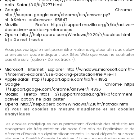
path=Safari/3.0/fr/9277.html
Google Chrome
http://support.google.com/chrome/bin/answer.py?
hl=fr&hlrm=en&answer=95647
Mozilla Firefox https://support.mozilla.org/fr/kb/activer-
desactiver-cookies-preferences
Opera http://help.opera.com/Windows/10.20/fr/cookies.html
b) « Do not track »
Vous pouvez également paramétrer votre navigateur afin que celui-
ci envoie un code indiquant aux Sites Web que vous ne souhaitez
pas être suivi (option « Do not track »).
Microsoft Internet Explorer http://windows.microsoft.com/fr-
fr/internet-explorer/use-tracking-protection#ie = ie-11
Apple Safari http://support.apple.com/kb/PH11952
Google Chrome https
://support.google.com/chrome/answer/114836
Mozilla Firefox https ://support.mozilla.org/fr/kb/comment-
activer-option-ne-pas-pister
Opera http://help.opera.com/Windows/12.10/fr/notrack.html
c) Pour les cookies de mesure d’audience et les cookies
analytiques
Les cookies analytiques nous permettent d’obtenir des statistiques
anonymes de fréquentation de notre Site afin de l’optimiser et de
détecter d’éventuels dysfonctionnements. Ils sont déposés sur notre
site par la Société Google Analytics. Si vous ne souhaitez pas que